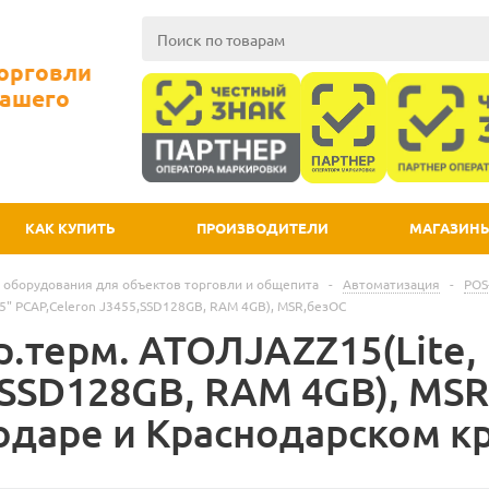
Торговли
Вашего
КАК КУПИТЬ
ПРОИЗВОДИТЕЛИ
МАГАЗИН
 оборудования для объектов торговли и общепита
-
Автоматизация
-
POS
5" PCAP,Celeron J3455,SSD128GB, RAM 4GB), MSR,безОС
.терм. АТОЛJAZZ15(Lite, 
,SSD128GB, RAM 4GB), MSR
одаре и Краснодарском к