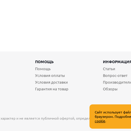
ПОМОЩЬ
ИНФОРМАЦИ
Помощь
Статьи
Условия оплаты
Вопрос-ответ
Условия доставки
Производител
Гарантия на товар
Обзоры
Сайт использует фай
браузером. Подробне
 характер и не является публичной офертой, определяемой положениями Ст
cookie
.