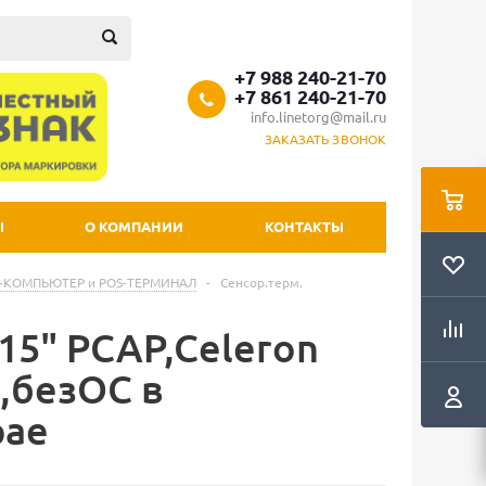
+7 988 240-21-70
+7 861 240-21-70
info.linetorg@mail.ru
ЗАКАЗАТЬ ЗВОНОК
Ы
О КОМПАНИИ
КОНТАКТЫ
-КОМПЬЮТЕР и POS-ТЕРМИНАЛ
-
Сенсор.терм.
15" PCAP,Celeron
,безОС в
рае