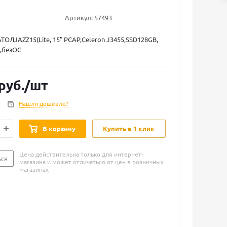
Артикул:
57493
ТОЛJAZZ15(Lite, 15" PCAP,Celeron J3455,SSD128GB,
,безОС
руб.
/шт
Нашли дешевле?
В корзину
Купить в 1 клик
Цена действительна только для интернет-
ься
магазина и может отличаться от цен в розничных
магазинах