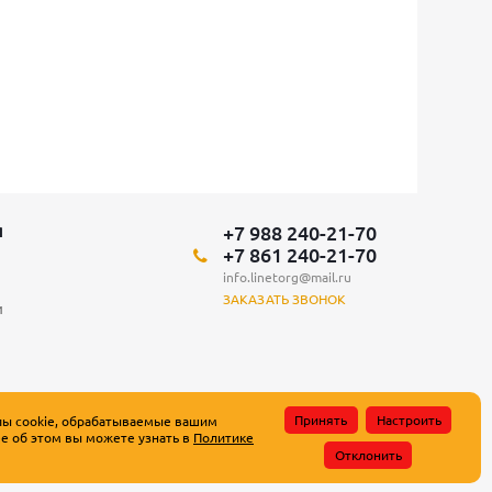
+7 988 240-21-70
Я
+7 861 240-21-70
info.linetorg@mail.ru
ЗАКАЗАТЬ ЗВОНОК
и
Принять
Настроить
лы cookie, обрабатываемые вашим
е об этом вы можете узнать в
Политике
атьи 437 Гражданского кодекса Российской Федерации.
Отклонить