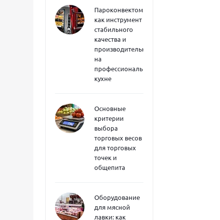
Пароконвектоматы
как инструмент
стабильного
качества и
производительности
на
профессиональной
кухне
Основные
критерии
выбора
торговых весов
для торговых
точек и
общепита
Оборудование
для мясной
лавки: как