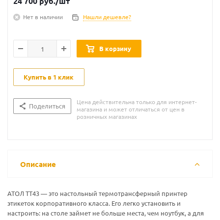
24 700
руб.
/шт
Нет в наличии
Нашли дешевле?
В корзину
Купить в 1 клик
Цена действительна только для интернет-
Поделиться
магазина и может отличаться от цен в
розничных магазинах
Описание
АТОЛ ТТ43 — это настольный термотрансферный принтер
этикеток корпоративного класса. Его легко установить и
настроить: на столе займет не больше места, чем ноутбук, а для