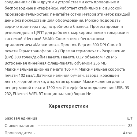
соединения с ПК и другими устройствами есть проводные и
беспроводные интерфейсы. Работает стабильно и с высокой
производительностью: печатайте сотни метров этикеток каждый
день без последствий для оборудования. Можно подобрать
версию принтера под потребности бизнеса. Протестирован и
рекомендован ЦРПТ для работы с маркированными товарами и
системой «Честный ЗНАК» Совместим с бесплатным
приложением «Маркировка. Просто». Версия 300 DPI Способ
печати Термотрансферный / Прямая термопечать Разрешение
(DPI) 300 точек/дюйм Память Память ОЗУ объемом 128 МБ
Встроенная линейная флеш-память объемом 256 МБ
Максимальная ширина печати 106 мм Максимальная скорость
печати 102 мм/с Датчики наличия бумаги, зазора, красящей
ленты, черной метки, открытия крышки Максимальная длина
непрерывной печати 1200 мм Интерфейсы подключения USB, RS-
232, Ethernet WiFi, BT (опционально) Экран Нет
Характеристики
Базовая единица
шт
Ставки налогов
22
Производитель
Атол