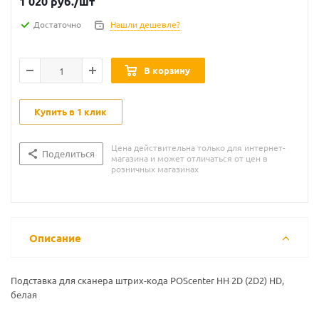
1 020
руб.
/шт
Достаточно
Нашли дешевле?
В корзину
Купить в 1 клик
Цена действительна только для интернет-
Поделиться
магазина и может отличаться от цен в
розничных магазинах
Описание
Подставка для сканера штрих-кода POScenter HH 2D (2D2) HD,
белая