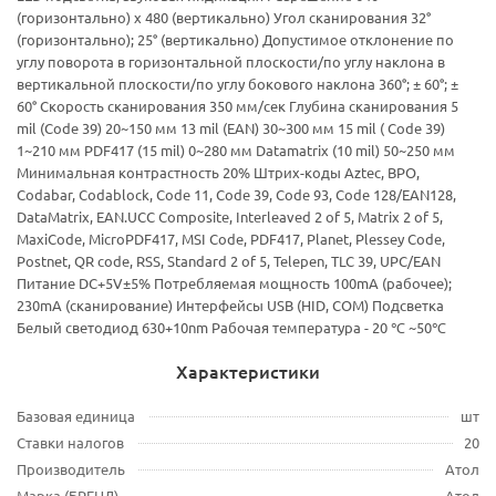
(горизонтально) x 480 (вертикально) Угол сканирования 32°
(горизонтально); 25° (вертикально) Допустимое отклонение по
углу поворота в горизонтальной плоскости/по углу наклона в
вертикальной плоскости/по углу бокового наклона 360°; ± 60°; ±
60° Скорость сканирования 350 мм/сек Глубина сканирования 5
mil (Code 39) 20~150 мм 13 mil (EAN) 30~300 мм 15 mil ( Code 39)
1~210 мм PDF417 (15 mil) 0~280 мм Datamatrix (10 mil) 50~250 мм
Минимальная контрастность 20% Штрих-коды Aztec, BPO,
Codabar, Codablock, Code 11, Code 39, Code 93, Code 128/EAN128,
DataMatrix, EAN.UCC Composite, Interleaved 2 of 5, Matrix 2 of 5,
MaxiCode, MicroPDF417, MSI Code, PDF417, Planet, Plessey Code,
Postnet, QR code, RSS, Standard 2 of 5, Telepen, TLC 39, UPC/EAN
Питание DC+5V±5% Потребляемая мощность 100mA (рабочее);
230mA (сканирование) Интерфейсы USB (HID, COM) Подсветка
Белый светодиод 630+10nm Рабочая температура - 20 ℃ ~50℃
Характеристики
Базовая единица
шт
Ставки налогов
20
Производитель
Атол
Марка (БРЕНД)
Атол