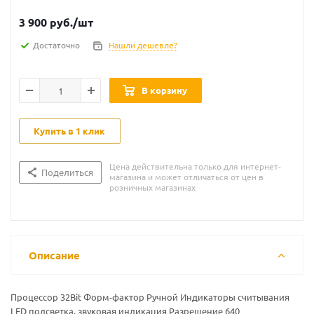
3 900
руб.
/шт
Достаточно
Нашли дешевле?
В корзину
Купить в 1 клик
Цена действительна только для интернет-
Поделиться
магазина и может отличаться от цен в
розничных магазинах
Описание
Процессор 32Bit Форм-фактор Ручной Индикаторы считывания
LED подсветка, звуковая индикация Разрешение 640