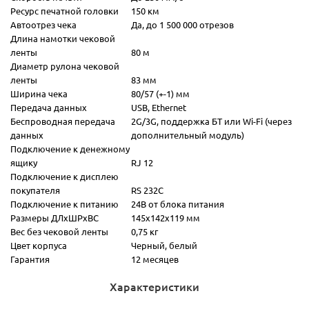
Ресурс печатной головки
150 км
Автоотрез чека
Да, до 1 500 000 отрезов
Длина намотки чековой
ленты
80 м
Диаметр рулона чековой
ленты
83 мм
Ширина чека
80/57 (+-1) мм
Передача данных
USB, Ethernet
Беспроводная передача
2G/3G, поддержка БТ или Wi-Fi (через
данных
дополнительный модуль)
Подключение к денежному
ящику
RJ 12
Подключение к дисплею
покупателя
RS 232C
Подключение к питанию
24В от блока питания
Размеры ДЛхШРхВС
145х142х119 мм
Вес без чековой ленты
0,75 кг
Цвет корпуса
Черный, белый
Гарантия
12 месяцев
Характеристики