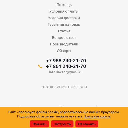
Помощь
Условия оплаты
Условия доставки
Гарантия на товар
Статьи
Вопрос-ответ
Производители
Обзоры
+7 988 240-21-70
+7 861 240-21-70
info.linetorg@mail.ru
2026 © ЛИНИЯ ТОРГОВЛИ
Вся информация о товарах на сайте носит справочный характер и не
Сайт использует файлы cookie, обрабатываемые вашим браузером.
является публичной офертой, определяемой положениями Статьи 437
Подробнее об этом вы можете узнать в
Политике cookie
.
Гражданского кодекса Российской Федерации.
Принять
Настроить
Отклонить