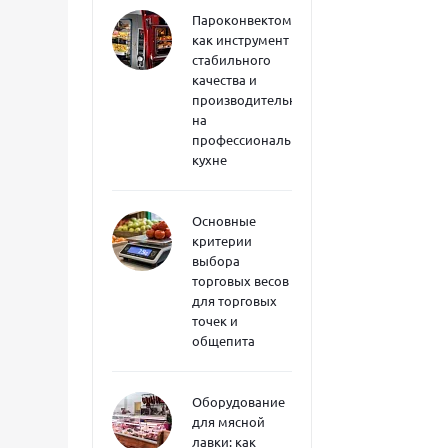
Пароконвектоматы
как инструмент
стабильного
качества и
производительности
на
профессиональной
кухне
Основные
критерии
выбора
торговых весов
для торговых
точек и
общепита
Оборудование
для мясной
лавки: как