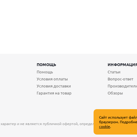
ПОМОЩЬ
ИНФОРМАЦИ
Помощь
Статьи
Условия оплаты
Вопрос-ответ
Условия доставки
Производител
Гарантия на товар
Обзоры
Сайт использует фай
браузером. Подробне
 характер и не является публичной офертой, определяемой положениями Ст
cookie
.