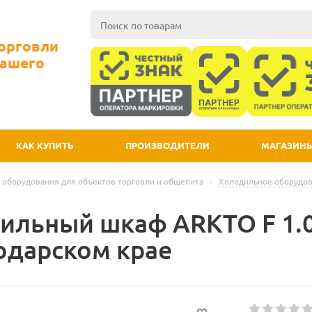
Торговли
Вашего
КАК КУПИТЬ
ПРОИЗВОДИТЕЛИ
МАГАЗИН
 оборудования для объектов торговли и общепита
-
Холодильное оборудо
ильный шкаф ARKTO F 1.0 
одарском крае