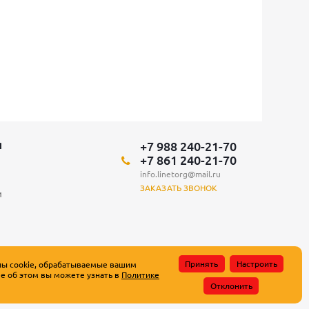
+7 988 240-21-70
Я
+7 861 240-21-70
info.linetorg@mail.ru
ЗАКАЗАТЬ ЗВОНОК
и
Принять
Настроить
лы cookie, обрабатываемые вашим
е об этом вы можете узнать в
Политике
атьи 437 Гражданского кодекса Российской Федерации.
Отклонить