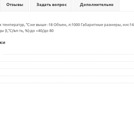
Отзывы
Задать вопрос
Дополнительно
 температур, °C:не выше -18 Объем, л:1000 Габаритные размеры, мм:1
(t,°C/вл-ть, %):до +40/до 80
ки