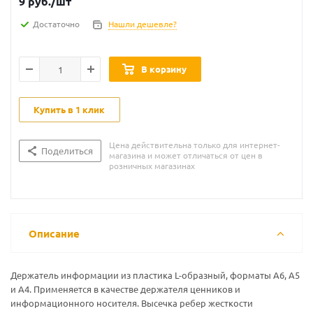
9
руб.
/шт
Достаточно
Нашли дешевле?
В корзину
Купить в 1 клик
Цена действительна только для интернет-
Поделиться
магазина и может отличаться от цен в
розничных магазинах
Описание
Держатель информации из пластика L-образный, форматы А6, А5
и А4. Применяется в качестве держателя ценников и
информационного носителя. Высечка ребер жесткости