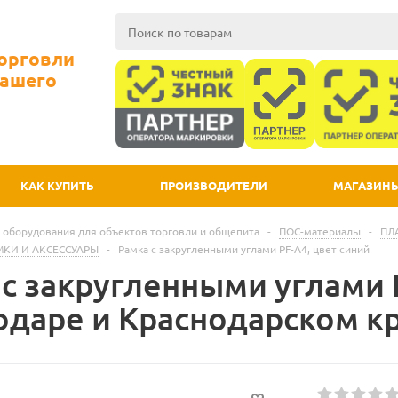
Торговли
Вашего
КАК КУПИТЬ
ПРОИЗВОДИТЕЛИ
МАГАЗИН
 оборудования для объектов торговли и общепита
-
ПОС-материалы
-
ПЛ
КИ И АКСЕССУАРЫ
-
Рамка с закругленными углами PF-A4, цвет синий
с закругленными углами P
одаре и Краснодарском к