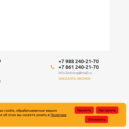
+7 988 240-21-70
Я
+7 861 240-21-70
info.linetorg@mail.ru
ЗАКАЗАТЬ ЗВОНОК
и
Принять
Настроить
лы cookie, обрабатываемые вашим
е об этом вы можете узнать в
Политике
атьи 437 Гражданского кодекса Российской Федерации.
Отклонить