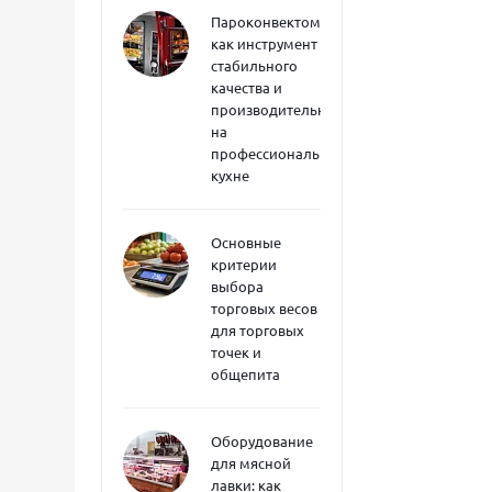
Пароконвектоматы
как инструмент
стабильного
качества и
производительности
на
профессиональной
кухне
Основные
критерии
выбора
торговых весов
для торговых
точек и
общепита
Оборудование
для мясной
лавки: как