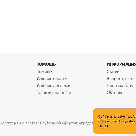
ПОМОЩЬ
ИНФОРМАЦИ
Помощь
Статьи
Условия оплаты
Вопрос-ответ
Условия доставки
Производител
Гарантия на товар
Обзоры
Сайт использует фай
браузером. Подробне
 характер и не является публичной офертой, определяемой положениями Ст
cookie
.