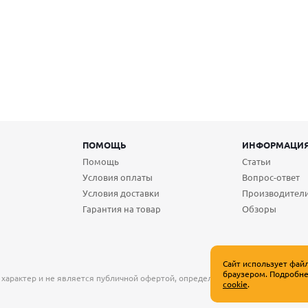
ПОМОЩЬ
ИНФОРМАЦИ
Помощь
Статьи
Условия оплаты
Вопрос-ответ
Условия доставки
Производител
Гарантия на товар
Обзоры
Сайт использует фай
браузером. Подробне
 характер и не является публичной офертой, определяемой положениями Ст
cookie
.