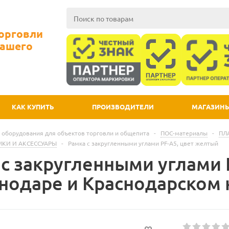
Торговли
Вашего
КАК КУПИТЬ
ПРОИЗВОДИТЕЛИ
МАГАЗИН
 оборудования для объектов торговли и общепита
-
ПОС-материалы
-
ПЛ
КИ И АКСЕССУАРЫ
-
Рамка с закругленными углами PF-A5, цвет желтый
 с закругленными углами 
снодаре и Краснодарском 