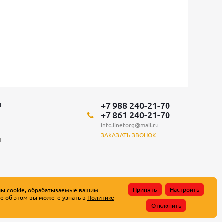
+7 988 240-21-70
Я
+7 861 240-21-70
info.linetorg@mail.ru
ЗАКАЗАТЬ ЗВОНОК
и
Принять
Настроить
лы cookie, обрабатываемые вашим
е об этом вы можете узнать в
Политике
атьи 437 Гражданского кодекса Российской Федерации.
Отклонить