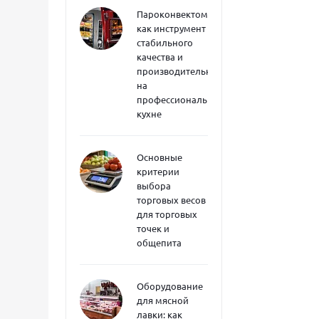
Пароконвектоматы
как инструмент
стабильного
качества и
производительности
на
профессиональной
кухне
Основные
критерии
выбора
торговых весов
для торговых
точек и
общепита
Оборудование
для мясной
лавки: как