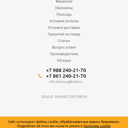
Вакансии
Магазины
Помощь
Условия оплаты
Условия доставки
Гарантия на товар
Статьи
Вопрос-ответ
Производители
Обзоры
+7 988 240-21-70
+7 861 240-21-70
info.linetorg@mail.ru
2026 © ЛИНИЯ ТОРГОВЛИ
Вся информация о товарах на сайте носит справочный характер и не
Сайт использует файлы cookie, обрабатываемые вашим браузером.
является публичной офертой, определяемой положениями Статьи 437
Подробнее об этом вы можете узнать в
Политике cookie
.
Гражданского кодекса Российской Федерации.