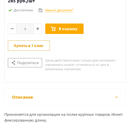
285
руб.
/шт
Достаточно
Нашли дешевле?
В корзину
Купить в 1 клик
Цена действительна только для интернет-
Поделиться
магазина и может отличаться от цен в
розничных магазинах
Описание
Применяется для организации на полке крупных товаров. Имеет
фиксированную длину.