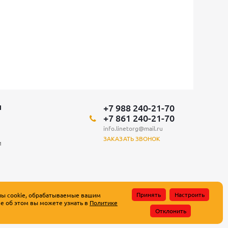
+7 988 240-21-70
Я
+7 861 240-21-70
info.linetorg@mail.ru
ЗАКАЗАТЬ ЗВОНОК
и
Принять
Настроить
лы cookie, обрабатываемые вашим
е об этом вы можете узнать в
Политике
атьи 437 Гражданского кодекса Российской Федерации.
Отклонить