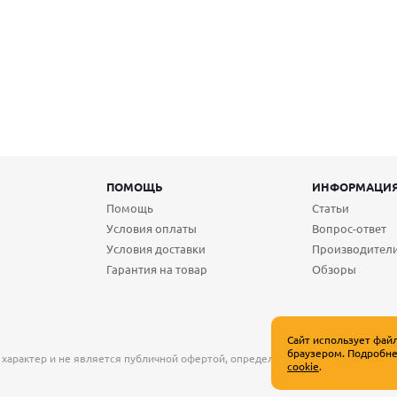
ПОМОЩЬ
ИНФОРМАЦИ
Помощь
Статьи
Условия оплаты
Вопрос-ответ
Условия доставки
Производител
Гарантия на товар
Обзоры
Сайт использует фай
браузером. Подробне
 характер и не является публичной офертой, определяемой положениями Ст
cookie
.