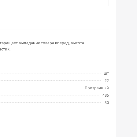
твращает выпадание товара вперед, высота
стик.
шт
22
Прозрачный
485
30