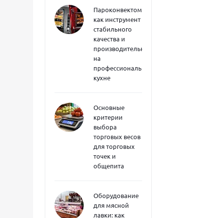
Пароконвектоматы
как инструмент
стабильного
качества и
производительности
на
профессиональной
кухне
Основные
критерии
выбора
торговых весов
для торговых
точек и
общепита
Оборудование
для мясной
лавки: как