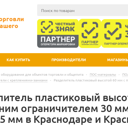
Торговли
Вашего
КАК КУПИТЬ
ПРОИЗВОДИТЕЛИ
МАГАЗИН
 оборудования для объектов торговли и общепита
-
ПОС-материалы
-
ПО
тели с креплениями-замками
-
Разделитель пластиковый высотой 60 мм с 
литель пластиковый высо
ним ограничителем 30 мм
85 мм в Краснодаре и Кра