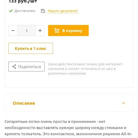
133
руб.
/шт
Достаточно
Нашли дешевле?
В корзину
Купить в 1 клик
Цена действительна только для интернет-
Поделиться
магазина и может отличаться от цен в
розничных магазинах
Описание
Сигаретные лотки очень просты в применении - нет
необходимости выставлять нужную ширину между стенками и
крепить толкатель. Это компактное, экономичное решение All-in-