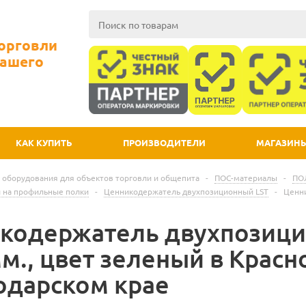
Торговли
Вашего
КАК КУПИТЬ
ПРОИЗВОДИТЕЛИ
МАГАЗИН
 оборудования для объектов торговли и общепита
-
ПОС-материалы
-
ПО
 на профильные полки
-
Ценникодержатель двухпозиционный LST
-
Ценни
кодержатель двухпозици
м., цвет зеленый в Красн
одарском крае