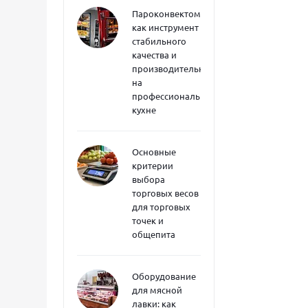
Пароконвектоматы
как инструмент
стабильного
качества и
производительности
на
профессиональной
кухне
Основные
критерии
выбора
торговых весов
для торговых
точек и
общепита
Оборудование
для мясной
лавки: как