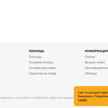
ПОМОЩЬ
ИНФОРМАЦИ
Помощь
Статьи
Условия оплаты
Вопрос-ответ
Условия доставки
Производител
Гарантия на товар
Обзоры
Сайт использует фай
браузером. Подробне
 характер и не является публичной офертой, определяемой положениями Ст
cookie
.