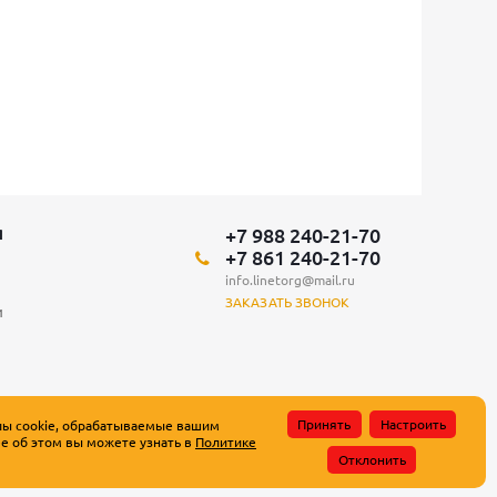
+7 988 240-21-70
Я
+7 861 240-21-70
info.linetorg@mail.ru
ЗАКАЗАТЬ ЗВОНОК
и
Принять
Настроить
лы cookie, обрабатываемые вашим
е об этом вы можете узнать в
Политике
атьи 437 Гражданского кодекса Российской Федерации.
Отклонить