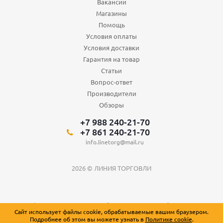
Вакансии
Магазины
Помощь
Условия оплаты
Условия доставки
Гарантия на товар
Статьи
Вопрос-ответ
Производители
Обзоры
+7 988 240-21-70
+7 861 240-21-70
info.linetorg@mail.ru
2026 © ЛИНИЯ ТОРГОВЛИ
Вся информация о товарах на сайте носит справочный характер и не
Сайт использует файлы cookie, обрабатываемые вашим браузером.
является публичной офертой, определяемой положениями Статьи 437
Подробнее об этом вы можете узнать в
Политике cookie
.
Гражданского кодекса Российской Федерации.