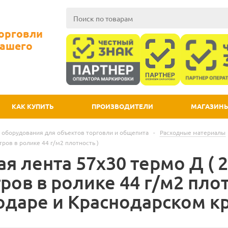
Торговли
Вашего
КАК КУПИТЬ
ПРОИЗВОДИТЕЛИ
МАГАЗИН
 оборудования для объектов торговли и общепита
-
Расходные материалы
тров в ролике 44 г/м2 плотность )
я лента 57х30 термо Д ( 
ров в ролике 44 г/м2 плот
одаре и Краснодарском к