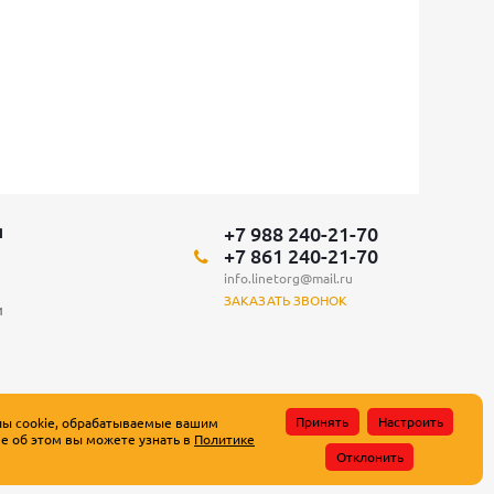
+7 988 240-21-70
Я
+7 861 240-21-70
info.linetorg@mail.ru
ЗАКАЗАТЬ ЗВОНОК
и
Принять
Настроить
лы cookie, обрабатываемые вашим
е об этом вы можете узнать в
Политике
атьи 437 Гражданского кодекса Российской Федерации.
Отклонить