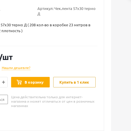
Артикул:
Чек.лента 57х30 термо
Д
57х30 термо Д ( 208 кол-во в коробке 23 метров в
 плотность )
/шт
Нашли дешевле?
В корзину
Купить в 1 клик
Цена действительна только для интернет-
ься
магазина и может отличаться от цен в розничных
магазинах