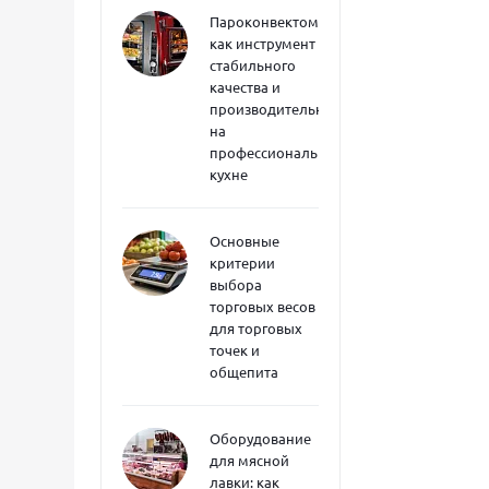
Пароконвектоматы
как инструмент
стабильного
качества и
производительности
на
профессиональной
кухне
Основные
критерии
выбора
торговых весов
для торговых
точек и
общепита
Оборудование
для мясной
лавки: как