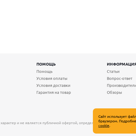
ПОМОЩЬ
ИНФОРМАЦИ
Помощь
Статьи
Условия оплаты
Вопрос-ответ
Условия доставки
Производител
Гарантия на товар
Обзоры
Сайт использует фай
браузером. Подробне
 характер и не является публичной офертой, определяемой положениями Ст
cookie
.