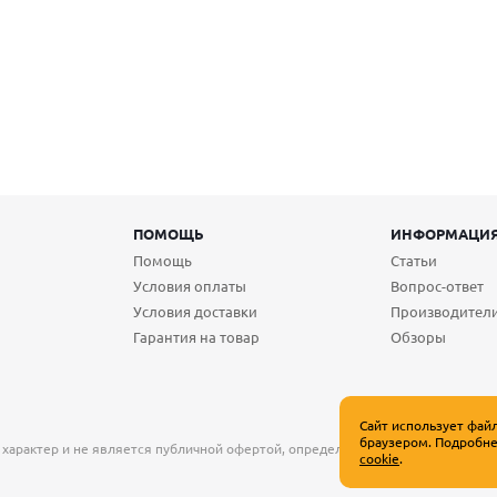
ПОМОЩЬ
ИНФОРМАЦИ
Помощь
Статьи
Условия оплаты
Вопрос-ответ
Условия доставки
Производител
Гарантия на товар
Обзоры
Сайт использует фай
браузером. Подробне
 характер и не является публичной офертой, определяемой положениями Ст
cookie
.