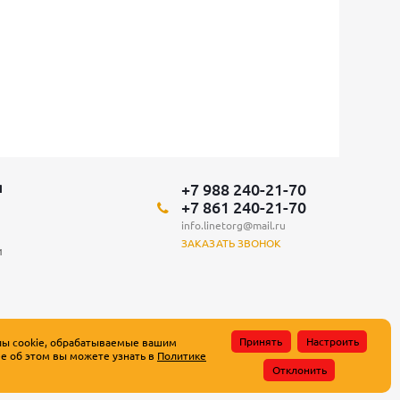
+7 988 240-21-70
Я
+7 861 240-21-70
info.linetorg@mail.ru
ЗАКАЗАТЬ ЗВОНОК
и
Принять
Настроить
лы cookie, обрабатываемые вашим
е об этом вы можете узнать в
Политике
атьи 437 Гражданского кодекса Российской Федерации.
Отклонить