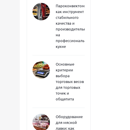
Пароконвектоматы
как инструмент
стабильного
качества и
производительности
на
профессиональной
кухне
Основные
критерии
выбора
торговых весов
для торговых
точек и
общепита
Оборудование
для мясной
лавки: как