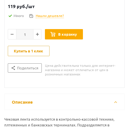
119
руб.
/шт
Много
Нашли дешевле?
В корзину
Купить в 1 клик
Цена действительна только для интернет-
Поделиться
магазина и может отличаться от цен в
розничных магазинах
Описание
Чековая лента используется в контрольно-кассовой технике,
плтеженных и банковскых терминалах. Подразделяется в