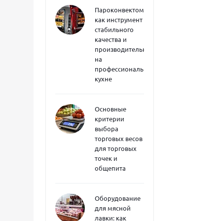
Пароконвектоматы
как инструмент
стабильного
качества и
производительности
на
профессиональной
кухне
Основные
критерии
выбора
торговых весов
для торговых
точек и
общепита
Оборудование
для мясной
лавки: как