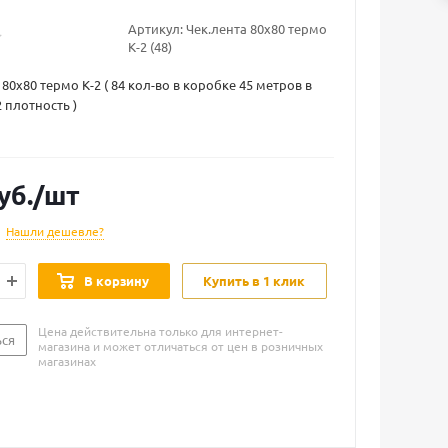
Артикул:
Чек.лента 80х80 термо
К-2 (48)
80х80 термо К-2 ( 84 кол-во в коробке 45 метров в
 плотность )
уб.
/шт
Нашли дешевле?
В корзину
Купить в 1 клик
Цена действительна только для интернет-
ься
магазина и может отличаться от цен в розничных
магазинах