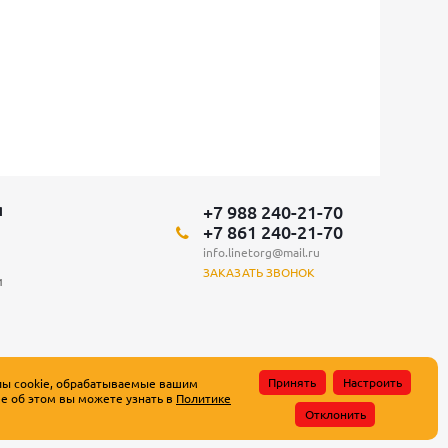
+7 988 240-21-70
Я
+7 861 240-21-70
info.linetorg@mail.ru
ЗАКАЗАТЬ ЗВОНОК
и
Принять
Настроить
лы cookie, обрабатываемые вашим
е об этом вы можете узнать в
Политике
атьи 437 Гражданского кодекса Российской Федерации.
Отклонить