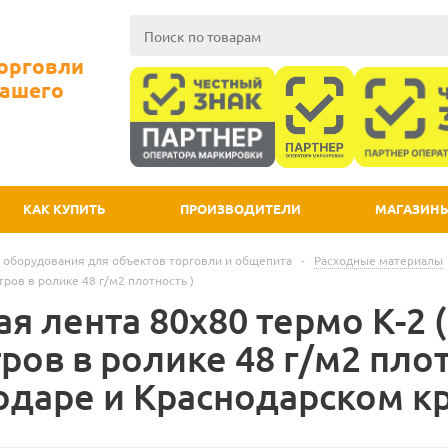
Торговли
Вашего
КАК КУПИТЬ
ПРОИЗВОДИТЕЛИ
МАГАЗИН
 оборудования для объектов торговли и общепита
-
Расходные материалы
тров в ролике 48 г/м2 плотность )
я лента 80х80 термо К-2 (
ров в ролике 48 г/м2 плот
одаре и Краснодарском к