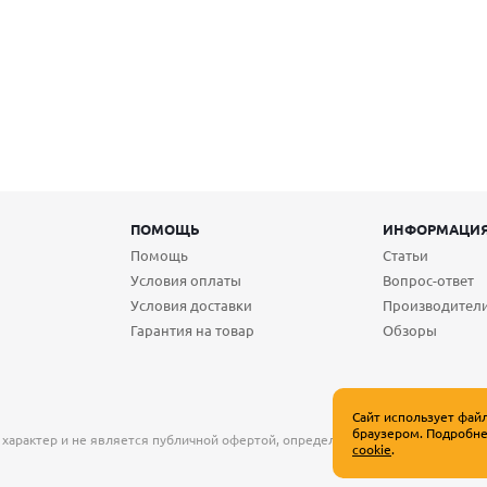
ПОМОЩЬ
ИНФОРМАЦИ
Помощь
Статьи
Условия оплаты
Вопрос-ответ
Условия доставки
Производител
Гарантия на товар
Обзоры
Сайт использует фай
браузером. Подробне
 характер и не является публичной офертой, определяемой положениями Ст
cookie
.