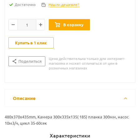
Достаточно
Нашли дешевле?
В корзину
Купить в 1 клик
Цена действительна только для интернет-
Поделиться
магазина и может отличаться от цен в
розничных магазинах
Описание
480x370x435mm, Камера 300х335х135( 185) планка 300мм, насос
10м3/ч, цикл 35-60сек
Характеристики