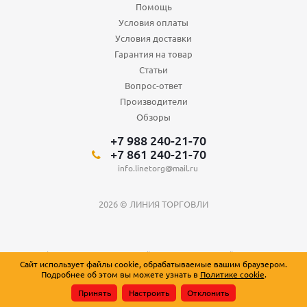
Помощь
Условия оплаты
Условия доставки
Гарантия на товар
Статьи
Вопрос-ответ
Производители
Обзоры
+7 988 240-21-70
+7 861 240-21-70
info.linetorg@mail.ru
2026 © ЛИНИЯ ТОРГОВЛИ
Вся информация о товарах на сайте носит справочный характер и не
Сайт использует файлы cookie, обрабатываемые вашим браузером.
является публичной офертой, определяемой положениями Статьи 437
Подробнее об этом вы можете узнать в
Политике cookie
.
Гражданского кодекса Российской Федерации.
Принять
Настроить
Отклонить