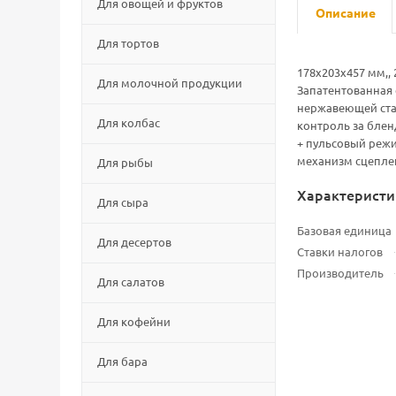
Для овощей и фруктов
Описание
Для тортов
178x203x457 мм,, 
Для молочной продукции
Запатентованная 
нержавеющей стал
Для колбас
контроль за блен
+ пульсовый реж
механизм сцеплен
Для рыбы
Характеристи
Для сыра
Базовая единица
Для десертов
Ставки налогов
Производитель
Для салатов
Для кофейни
Для бара