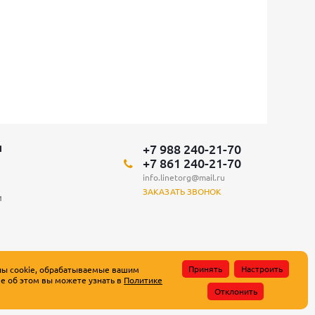
+7 988 240-21-70
Я
+7 861 240-21-70
info.linetorg@mail.ru
ЗАКАЗАТЬ ЗВОНОК
и
Принять
Настроить
лы cookie, обрабатываемые вашим
е об этом вы можете узнать в
Политике
атьи 437 Гражданского кодекса Российской Федерации.
Отклонить