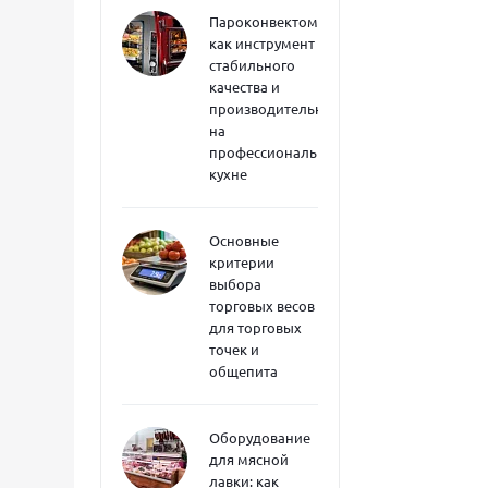
Пароконвектоматы
как инструмент
стабильного
качества и
производительности
на
профессиональной
кухне
Основные
критерии
выбора
торговых весов
для торговых
точек и
общепита
Оборудование
для мясной
лавки: как