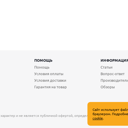
ПОМОЩЬ
ИНФОРМАЦИ
Помощь
Статьи
Условия оплаты
Вопрос-ответ
Условия доставки
Производител
Гарантия на товар
Обзоры
Сайт использует фай
браузером. Подробне
 характер и не является публичной офертой, определяемой положениями Ст
cookie
.