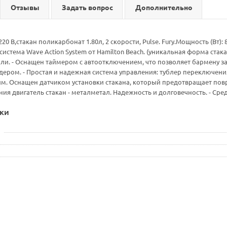
Отзывы
Задать вопрос
Дополнительно
220 В,стакан поликарбонат 1.80л, 2 скорости, Pulse. Fury.Мощность (Вт)
система Wave Action System от Hamilton Beach. (уникальная форма ста
и. - Оснащен таймером с автоотключением, что позволяет бармену за
дером. - Простая и надежная система управления: тублер переключе
им. Оснащен датчиком установки стакана, который предотвращает по
ия двигатель стакан - металметал. Надежность и долговечность. - Сред
ки