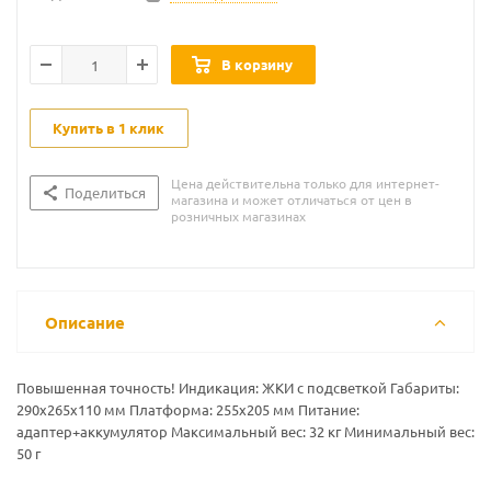
В корзину
Купить в 1 клик
Цена действительна только для интернет-
Поделиться
магазина и может отличаться от цен в
розничных магазинах
Описание
Повышенная точность! Индикация: ЖКИ с подсветкой Габариты:
290х265х110 мм Платформа: 255x205 мм Питание:
адаптер+аккумулятор Максимальный вес: 32 кг Минимальный вес:
50 г