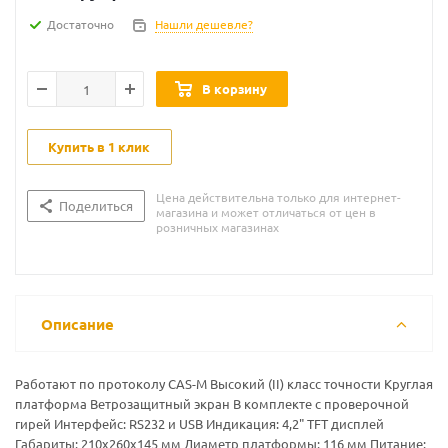
Достаточно
Нашли дешевле?
В корзину
Купить в 1 клик
Цена действительна только для интернет-
Поделиться
магазина и может отличаться от цен в
розничных магазинах
Описание
Работают по протоколу CAS-M Высокий (II) класс точности Круглая
платформа Ветрозащитный экран В комплекте с проверочной
гирей Интерфейс: RS232 и USB Индикация: 4,2" TFT дисплей
Габариты: 210х260х145 мм Диаметр платформы: 116 мм Питание: