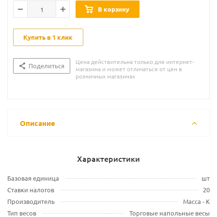
В корзину
Купить в 1 клик
Цена действительна только для интернет-
Поделиться
магазина и может отличаться от цен в
розничных магазинах
Описание
Характеристики
Базовая единица
шт
Ставки налогов
20
Производитель
Масса - К
Тип весов
Торговые напольные весы