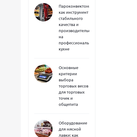
Пароконвектоматы
как инструмент
стабильного
качества и
производительности
на
профессиональной
кухне
Основные
критерии
выбора
торговых весов
для торговых
точек и
общепита
Оборудование
для мясной
лавки: как