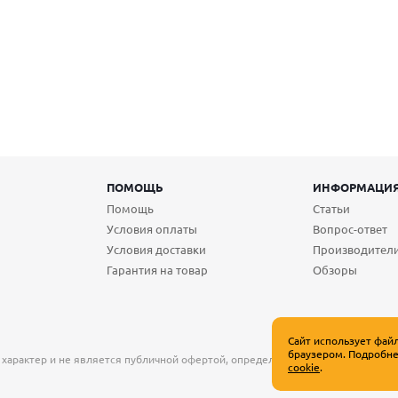
ПОМОЩЬ
ИНФОРМАЦИ
Помощь
Статьи
Условия оплаты
Вопрос-ответ
Условия доставки
Производител
Гарантия на товар
Обзоры
Сайт использует фай
браузером. Подробне
 характер и не является публичной офертой, определяемой положениями Ст
cookie
.