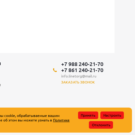
+7 988 240-21-70
Я
+7 861 240-21-70
info.linetorg@mail.ru
ЗАКАЗАТЬ ЗВОНОК
и
Принять
Настроить
лы cookie, обрабатываемые вашим
е об этом вы можете узнать в
Политике
атьи 437 Гражданского кодекса Российской Федерации.
Отклонить