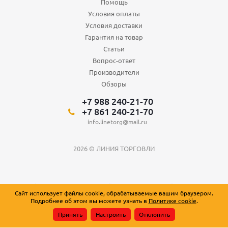
Помощь
Условия оплаты
Условия доставки
Гарантия на товар
Статьи
Вопрос-ответ
Производители
Обзоры
+7 988 240-21-70
+7 861 240-21-70
info.linetorg@mail.ru
2026 © ЛИНИЯ ТОРГОВЛИ
Вся информация о товарах на сайте носит справочный характер и не
Сайт использует файлы cookie, обрабатываемые вашим браузером.
является публичной офертой, определяемой положениями Статьи 437
Подробнее об этом вы можете узнать в
Политике cookie
.
Гражданского кодекса Российской Федерации.
Принять
Настроить
Отклонить