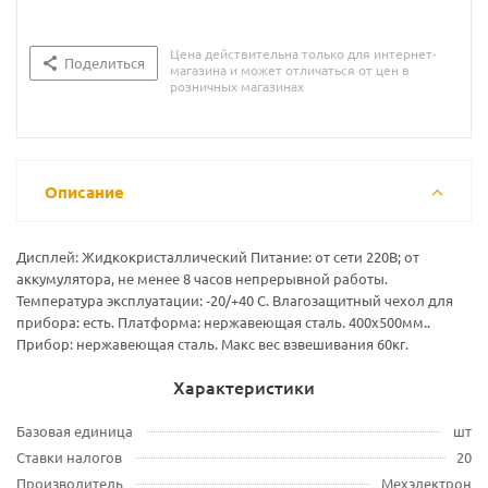
Цена действительна только для интернет-
Поделиться
магазина и может отличаться от цен в
розничных магазинах
Описание
Дисплей: Жидкокристаллический Питание: от сети 220В; от
аккумулятора, не менее 8 часов непрерывной работы.
Температура эксплуатации: -20/+40 С. Влагозащитный чехол для
прибора: есть. Платформа: нержавеющая сталь. 400х500мм..
Прибор: нержавеющая сталь. Макс вес взвешивания 60кг.
Характеристики
Базовая единица
шт
Ставки налогов
20
Производитель
Мехэлектрон