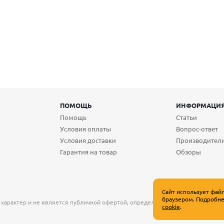
ПОМОЩЬ
ИНФОРМАЦИ
Помощь
Статьи
Условия оплаты
Вопрос-ответ
Условия доставки
Производител
Гарантия на товар
Обзоры
Сайт использует фай
браузером. Подробне
 характер и не является публичной офертой, определяемой положениями Ст
cookie
.