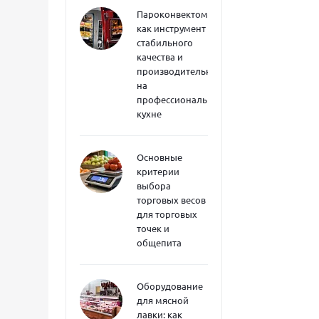
Пароконвектоматы
как инструмент
стабильного
качества и
производительности
на
профессиональной
кухне
Основные
критерии
выбора
торговых весов
для торговых
точек и
общепита
Оборудование
для мясной
лавки: как