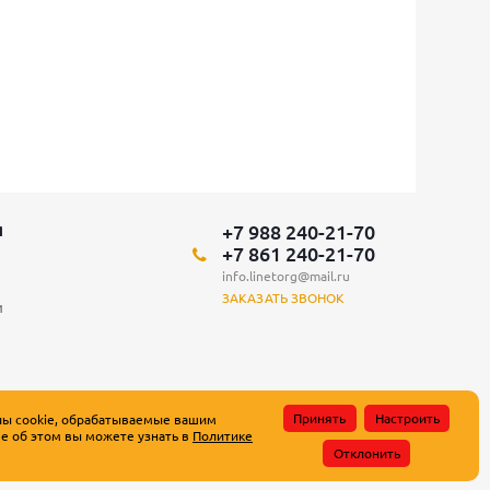
+7 988 240-21-70
Я
+7 861 240-21-70
info.linetorg@mail.ru
ЗАКАЗАТЬ ЗВОНОК
и
Принять
Настроить
лы cookie, обрабатываемые вашим
е об этом вы можете узнать в
Политике
атьи 437 Гражданского кодекса Российской Федерации.
Отклонить