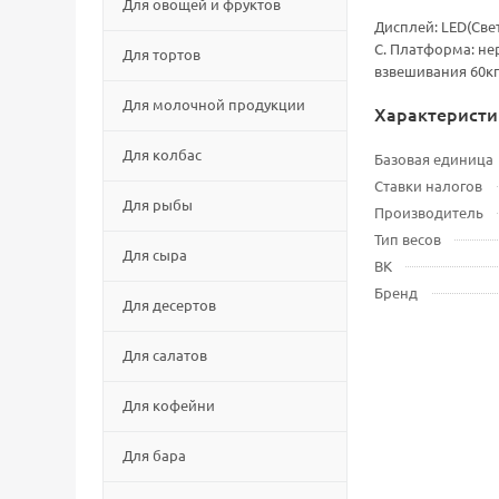
Для овощей и фруктов
Дисплей: LЕD(Све
С. Платформа: не
Для тортов
взвешивания 60кг
Для молочной продукции
Характеристи
Для колбас
Базовая единица
Ставки налогов
Для рыбы
Производитель
Тип весов
Для сыра
ВК
Бренд
Для десертов
Для салатов
Для кофейни
Для бара