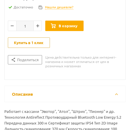
Достаточно
Нашли дешевле?
В корзину
Купить в 1 клик
Цена действительна только для интернет-
Поделиться
магазина и может отличаться от цен в
розничных магазинах
Описание
Работает с кассами "Эвотор", "Атол", "Штрих", "Пионер" и др.
Технология Antireflect Противоударный Bluetooth Low Energy 5.2
Передача данных 300 м Cертификат защиты IP54 Тип 2D Image
Дальность сканирования: 370 мм Скорость сканирования: 100