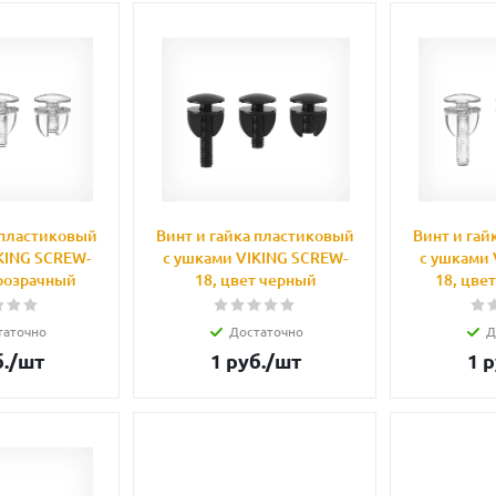
 пластиковый
Винт и гайка пластиковый
Винт и гай
KING SCREW-
с ушками VIKING SCREW-
с ушками 
прозрачный
18, цвет черный
18, цве
таточно
Достаточно
Д
.
/шт
1
руб.
/шт
1
р