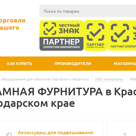
Торговли
Вашего
КАК КУПИТЬ
ПРОИЗВОДИТЕЛИ
МАГАЗИН
 оборудования для объектов торговли и общепита
-
ПОС-материалы
-
РЕ
МНАЯ ФУРНИТУРА в Крас
одарском крае
Аксессуары для подвешивания