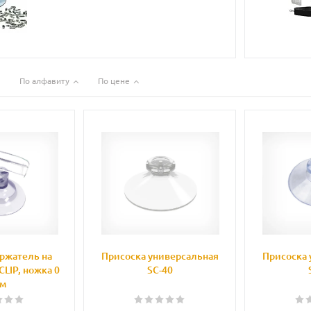
По алфавиту
По цене
ржатель на
Присоска универсальная
Присоска 
CLIP, ножка 0
SC-40
м