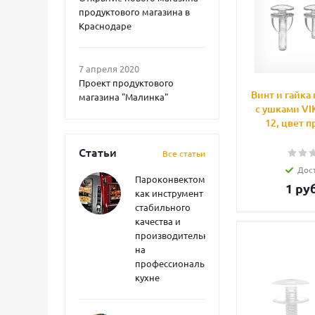
продуктового магазина в
Краснодаре
7 апреля 2020
Проект продуктового
Винт и гайка
магазина "Малинка"
с ушками VI
12, цвет 
Статьи
Все статьи
Дос
Пароконвектоматы
1
руб
как инструмент
стабильного
качества и
производительности
на
профессиональной
кухне