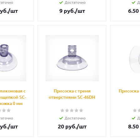
таточно
Достаточно
Д
уб.
/шт
9
руб.
/шт
6.50
ликоновая с
Присоска с тремя
Присоска 
ищепкой SC-
отверстиями SC-46DH
ножка 0 мм
таточно
Достаточно
Д
уб.
/шт
20
руб.
/шт
8.50