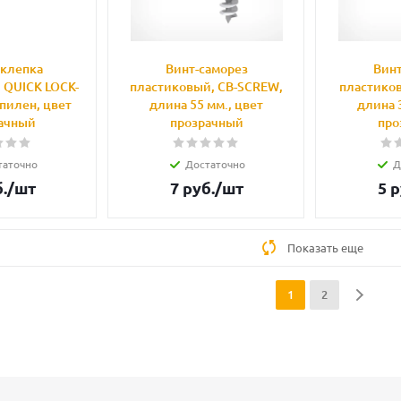
аклепка
Винт-саморез
Винт
 QUICK LOCK-
пластиковый, CB-SCREW,
пластико
пилен, цвет
длина 55 мм., цвет
длина 
ачный
прозрачный
про
таточно
Достаточно
Д
.
/шт
7
руб.
/шт
5
р
Показать еще
1
2