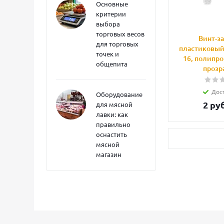
Основные
критерии
выбора
торговых весов
Винт-з
для торговых
пластиковый
точек и
16, полипро
общепита
прозр
Дос
Оборудование
2
руб
для мясной
лавки: как
правильно
оснастить
мясной
магазин