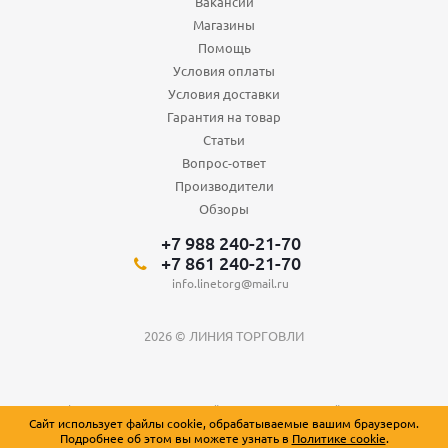
Вакансии
Магазины
Помощь
Условия оплаты
Условия доставки
Гарантия на товар
Статьи
Вопрос-ответ
Производители
Обзоры
+7 988 240-21-70
+7 861 240-21-70
info.linetorg@mail.ru
2026 © ЛИНИЯ ТОРГОВЛИ
Вся информация о товарах на сайте носит справочный характер и не
Сайт использует файлы cookie, обрабатываемые вашим браузером.
является публичной офертой, определяемой положениями Статьи 437
Подробнее об этом вы можете узнать в
Политике cookie
.
Гражданского кодекса Российской Федерации.