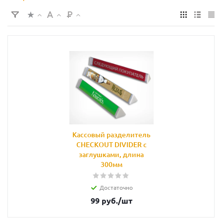
ударопрочный пластиковый разделитель треугольного сечения
длиной 300 мм с заглушками, совместимый с большинством
стандартных кассовых лент. Конструкция предотвращает
смешивание товаров, облегчает работу кассира в часы пик и
повышает комфорт покупателей в очереди. Прозрачный
материал сохраняет обзор товаров, не желтеет при длительной
эксплуатации и легко очищается, что важно для продуктовой
торговли и общепита. Решение применимо для кассовых зон с
ручной выкладкой товаров; для широких нестандартных
конвейеров или специализированных кассовых линий требуются
модели другой длины, доступные под заказ.
Кассовый разделитель
CHECKOUT DIVIDER с
заглушками, длина
300мм
Достаточно
99
руб.
/шт