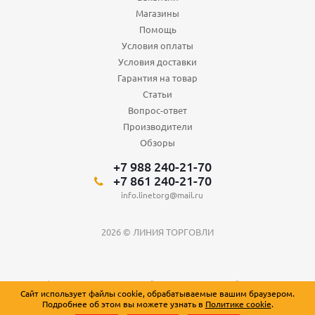
Магазины
Помощь
Условия оплаты
Условия доставки
Гарантия на товар
Статьи
Вопрос-ответ
Производители
Обзоры
+7 988 240-21-70
+7 861 240-21-70
info.linetorg@mail.ru
2026 © ЛИНИЯ ТОРГОВЛИ
Вся информация о товарах на сайте носит справочный характер и не
Сайт использует файлы cookie, обрабатываемые вашим браузером.
является публичной офертой, определяемой положениями Статьи 437
Подробнее об этом вы можете узнать в
Политике cookie
.
Гражданского кодекса Российской Федерации.