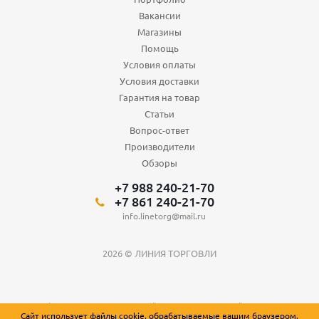
Вакансии
Магазины
Помощь
Условия оплаты
Условия доставки
Гарантия на товар
Статьи
Вопрос-ответ
Производители
Обзоры
+7 988 240-21-70
+7 861 240-21-70
info.linetorg@mail.ru
2026 © ЛИНИЯ ТОРГОВЛИ
Вся информация о товарах на сайте носит справочный характер и не
Сайт использует файлы cookie, обрабатываемые вашим браузером.
является публичной офертой, определяемой положениями Статьи 437