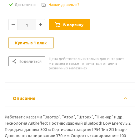
Достаточно
Нашли дешевле?
В корзину
Купить в 1 клик
Цена действительна только для интернет-
Поделиться
магазина и может отличаться от цен в
розничных магазинах
Описание
Работает с кассами "Эвотор", "Атол", "Штрих", "Пионер" и др.
Технология Antireflect Противоударный Bluetooth Low Energy 5.2
Передача данных 300 м Cертификат защиты IP54 Тип 2D Image
Дальность сканирования: 370 мм Скорость сканирования: 100