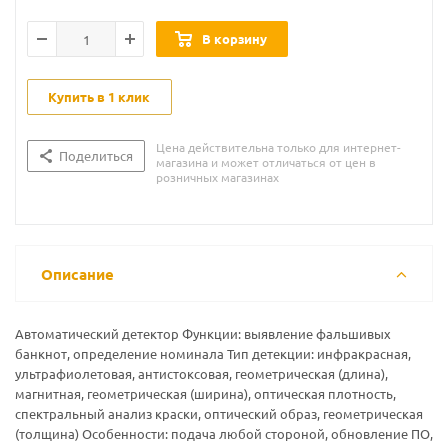
В корзину
Купить в 1 клик
Цена действительна только для интернет-
Поделиться
магазина и может отличаться от цен в
розничных магазинах
Описание
Автоматический детектор Функции: выявление фальшивых
банкнот, определение номинала Тип детекции: инфракрасная,
ультрафиолетовая, антистоксовая, геометрическая (длина),
магнитная, геометрическая (ширина), оптическая плотность,
спектральный анализ краски, оптический образ, геометрическая
(толщина) Особенности: подача любой стороной, обновление ПО,