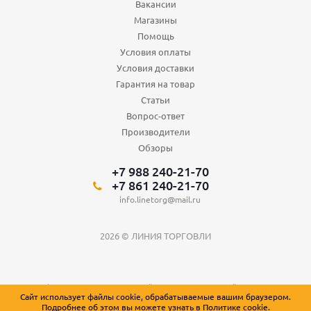
Вакансии
Магазины
Помощь
Условия оплаты
Условия доставки
Гарантия на товар
Статьи
Вопрос-ответ
Производители
Обзоры
+7 988 240-21-70
+7 861 240-21-70
info.linetorg@mail.ru
2026 © ЛИНИЯ ТОРГОВЛИ
Вся информация о товарах на сайте носит справочный характер и не
Сайт использует файлы cookie, обрабатываемые вашим браузером.
является публичной офертой, определяемой положениями Статьи 437
Подробнее об этом вы можете узнать в
Политике cookie
.