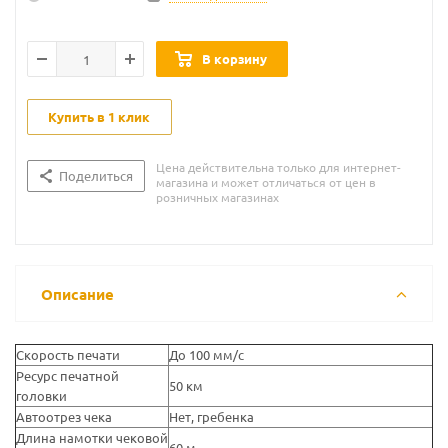
В корзину
Купить в 1 клик
Цена действительна только для интернет-
Поделиться
магазина и может отличаться от цен в
розничных магазинах
Описание
Скорость печати
До 100 мм/с
Ресурс печатной
50 км
головки
Автоотрез чека
Нет, гребенка
Длина намотки чековой
60 м