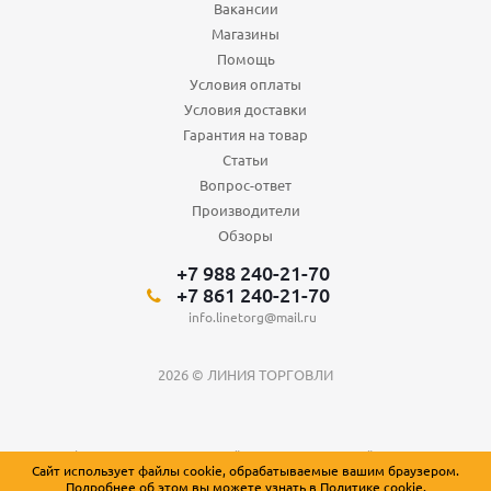
Вакансии
Магазины
Помощь
Условия оплаты
Условия доставки
Гарантия на товар
Статьи
Вопрос-ответ
Производители
Обзоры
+7 988 240-21-70
+7 861 240-21-70
info.linetorg@mail.ru
2026 © ЛИНИЯ ТОРГОВЛИ
Вся информация о товарах на сайте носит справочный характер и не
Сайт использует файлы cookie, обрабатываемые вашим браузером.
является публичной офертой, определяемой положениями Статьи 437
Подробнее об этом вы можете узнать в
Политике cookie
.