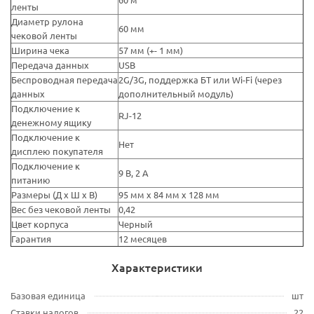
ленты
Диаметр рулона
60 мм
чековой ленты
Ширина чека
57 мм (+- 1 мм)
Передача данных
USB
Беспроводная передача
2G/3G, поддержка БТ или Wi-Fi (через
данных
дополнительный модуль)
Подключение к
RJ-12
денежному ящику
Подключение к
Нет
дисплею покупателя
Подключение к
9 В, 2 А
питанию
Размеры (Д х Ш х В)
95 мм х 84 мм х 128 мм
Вес без чековой ленты
0,42
Цвет корпуса
Черный
Гарантия
12 месяцев
Характеристики
Базовая единица
шт
Ставки налогов
22