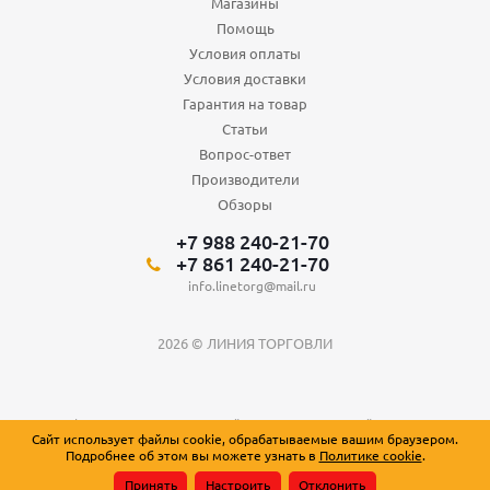
Магазины
Помощь
Условия оплаты
Условия доставки
Гарантия на товар
Статьи
Вопрос-ответ
Производители
Обзоры
+7 988 240-21-70
+7 861 240-21-70
info.linetorg@mail.ru
2026 © ЛИНИЯ ТОРГОВЛИ
Вся информация о товарах на сайте носит справочный характер и не
Сайт использует файлы cookie, обрабатываемые вашим браузером.
является публичной офертой, определяемой положениями Статьи 437
Подробнее об этом вы можете узнать в
Политике cookie
.
Гражданского кодекса Российской Федерации.
Принять
Настроить
Отклонить