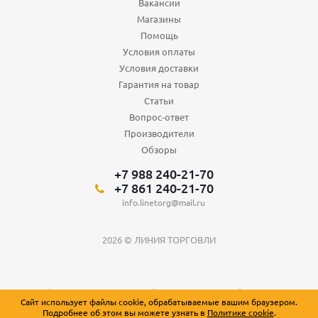
Вакансии
Магазины
Помощь
Условия оплаты
Условия доставки
Гарантия на товар
Статьи
Вопрос-ответ
Производители
Обзоры
+7 988 240-21-70
+7 861 240-21-70
info.linetorg@mail.ru
2026 © ЛИНИЯ ТОРГОВЛИ
Вся информация о товарах на сайте носит справочный характер и не
Сайт использует файлы cookie, обрабатываемые вашим браузером.
является публичной офертой, определяемой положениями Статьи 437
Подробнее об этом вы можете узнать в
Политике cookie
.
Гражданского кодекса Российской Федерации.