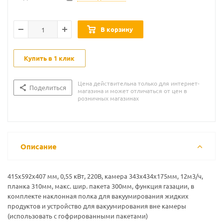
В корзину
Купить в 1 клик
Цена действительна только для интернет-
Поделиться
магазина и может отличаться от цен в
розничных магазинах
Описание
415х592х407 мм, 0,55 кВт, 220В, камера 343х434х175мм, 12м3/ч,
планка 310мм, макс. шир. пакета 300мм, функция газации, в
комплекте наклонная полка для вакуумирования жидких
продуктов и устройство для вакуумирования вне камеры
(использовать с гофрированными пакетами)