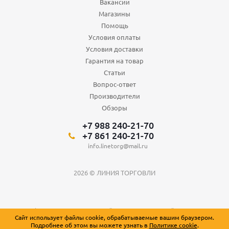
Вакансии
Магазины
Помощь
Условия оплаты
Условия доставки
Гарантия на товар
Статьи
Вопрос-ответ
Производители
Обзоры
+7 988 240-21-70
+7 861 240-21-70
info.linetorg@mail.ru
2026 © ЛИНИЯ ТОРГОВЛИ
Вся информация о товарах на сайте носит справочный характер и не
Сайт использует файлы cookie, обрабатываемые вашим браузером.
является публичной офертой, определяемой положениями Статьи 437
Подробнее об этом вы можете узнать в
Политике cookie
.
Гражданского кодекса Российской Федерации.