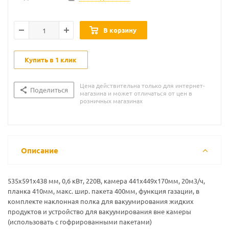
В корзину
Купить в 1 клик
Цена действительна только для интернет-
Поделиться
магазина и может отличаться от цен в
розничных магазинах
Описание
535х591х438 мм, 0,6 кВт, 220В, камера 441х449х170мм, 20м3/ч,
планка 410мм, макс. шир. пакета 400мм, функция газации, в
комплекте наклонная полка для вакуумирования жидких
продуктов и устройство для вакуумирования вне камеры
(использовать с гофрированными пакетами)