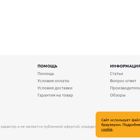
ПОМОЩЬ
ИНФОРМАЦИ
Помощь
Статьи
Условия оплаты
Вопрос-ответ
Условия доставки
Производител
Гарантия на товар
Обзоры
Сайт использует фай
браузером. Подробне
 характер и не является публичной офертой, определяемой положениями Ст
cookie
.