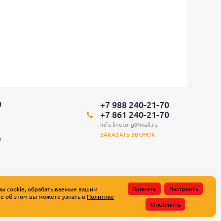
+7 988 240-21-70
Я
+7 861 240-21-70
info.linetorg@mail.ru
ЗАКАЗАТЬ ЗВОНОК
и
Принять
Настроить
лы cookie, обрабатываемые вашим
е об этом вы можете узнать в
Политике
атьи 437 Гражданского кодекса Российской Федерации.
Отклонить