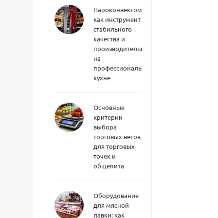
Пароконвектоматы
как инструмент
стабильного
качества и
производительности
на
профессиональной
кухне
Основные
критерии
выбора
торговых весов
для торговых
точек и
общепита
Оборудование
для мясной
лавки: как