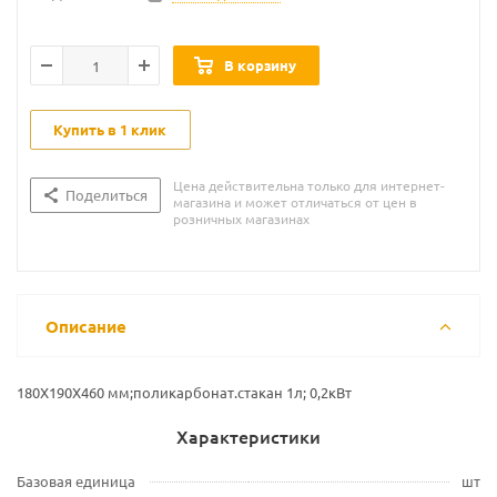
В корзину
Купить в 1 клик
Цена действительна только для интернет-
Поделиться
магазина и может отличаться от цен в
розничных магазинах
Описание
180Х190Х460 мм;поликарбонат.стакан 1л; 0,2кВт
Характеристики
Базовая единица
шт