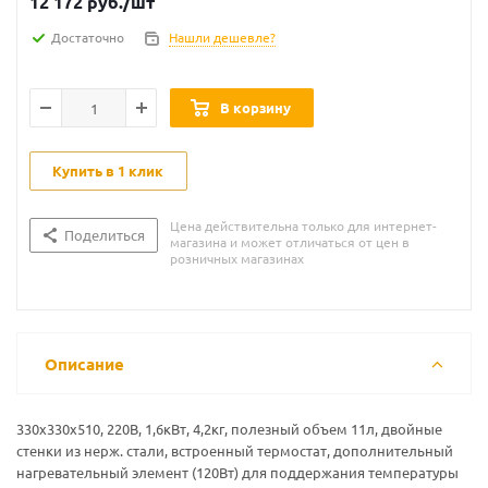
12 172
руб.
/шт
Достаточно
Нашли дешевле?
В корзину
Купить в 1 клик
Цена действительна только для интернет-
Поделиться
магазина и может отличаться от цен в
розничных магазинах
Описание
330x330x510, 220В, 1,6кВт, 4,2кг, полезный объем 11л, двойные
стенки из нерж. стали, встроенный термостат, дополнительный
нагревательный элемент (120Вт) для поддержания температуры