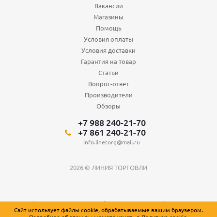
Вакансии
Магазины
Помощь
Условия оплаты
Условия доставки
Гарантия на товар
Статьи
Вопрос-ответ
Производители
Обзоры
+7 988 240-21-70
+7 861 240-21-70
info.linetorg@mail.ru
2026 © ЛИНИЯ ТОРГОВЛИ
Вся информация о товарах на сайте носит справочный характер и не
Сайт использует файлы cookie, обрабатываемые вашим браузером.
является публичной офертой, определяемой положениями Статьи 437