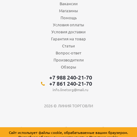
Вакансии
Магазины
Помощь
Условия оплаты
Условия доставки
Гарантия на товар
Статьи
Вопрос-ответ
Производители
Обзоры
+7 988 240-21-70
+7 861 240-21-70
info.linetorg@mail.ru
2026 © ЛИНИЯ ТОРГОВЛИ
Вся информация о товарах на сайте носит справочный характер и не
Сайт использует файлы cookie, обрабатываемые вашим браузером.
является публичной офертой, определяемой положениями Статьи 437