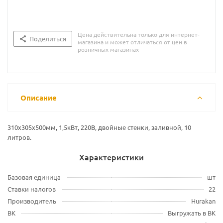
Цена действительна только для интернет-
Поделиться
магазина и может отличаться от цен в
розничных магазинах
Описание
310x305x500мм, 1,5кВт, 220В, двойные стенки, заливной, 10
литров.
Характеристики
Базовая единица
шт
Ставки налогов
22
Производитель
Hurakan
ВК
Выгружать в ВК