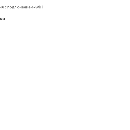
ия с подлючением+WiFi
ки