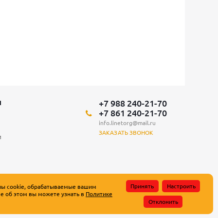
+7 988 240-21-70
Я
+7 861 240-21-70
info.linetorg@mail.ru
ЗАКАЗАТЬ ЗВОНОК
и
Принять
Настроить
лы cookie, обрабатываемые вашим
е об этом вы можете узнать в
Политике
атьи 437 Гражданского кодекса Российской Федерации.
Отклонить