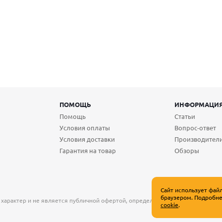
ПОМОЩЬ
ИНФОРМАЦИ
Помощь
Статьи
Условия оплаты
Вопрос-ответ
Условия доставки
Производител
Гарантия на товар
Обзоры
Сайт использует фай
браузером. Подробне
 характер и не является публичной офертой, определяемой положениями Ст
cookie
.