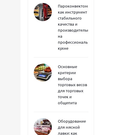
Пароконвектоматы
как инструмент
стабильного
качества и
производительности
на
профессиональной
кухне
Основные
критерии
выбора
торговых весов
для торговых
точек и
общепита
Оборудование
для мясной
лавки: как