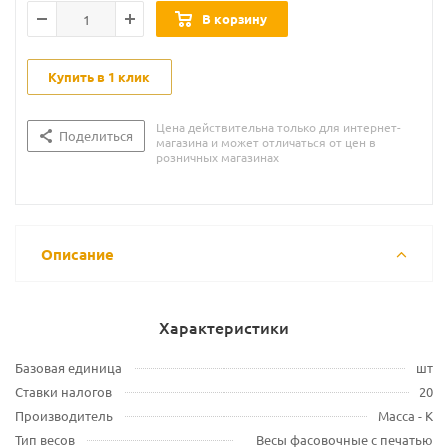
В корзину
Купить в 1 клик
Цена действительна только для интернет-
Поделиться
магазина и может отличаться от цен в
розничных магазинах
Описание
Характеристики
Базовая единица
шт
Ставки налогов
20
Производитель
Масса - К
Тип весов
Весы фасовочные с печатью