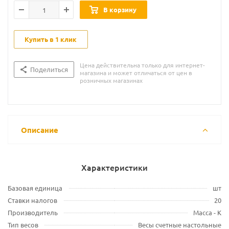
В корзину
Купить в 1 клик
Цена действительна только для интернет-
Поделиться
магазина и может отличаться от цен в
розничных магазинах
Описание
Характеристики
Базовая единица
шт
Ставки налогов
20
Производитель
Масса - К
Тип весов
Весы счетные настольные