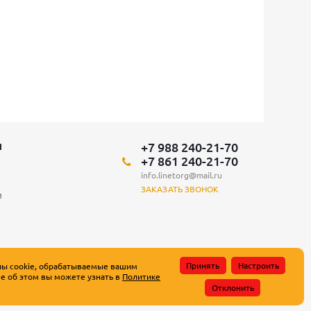
+7 988 240-21-70
Я
+7 861 240-21-70
info.linetorg@mail.ru
ЗАКАЗАТЬ ЗВОНОК
и
Принять
Настроить
лы cookie, обрабатываемые вашим
е об этом вы можете узнать в
Политике
атьи 437 Гражданского кодекса Российской Федерации.
Отклонить