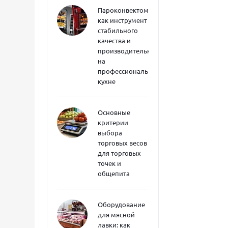
Пароконвектоматы
как инструмент
стабильного
качества и
производительности
на
профессиональной
кухне
Основные
критерии
выбора
торговых весов
для торговых
точек и
общепита
Оборудование
для мясной
лавки: как