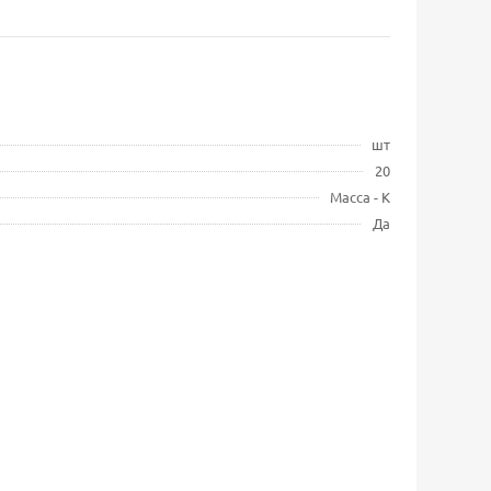
шт
20
Масса - К
Да