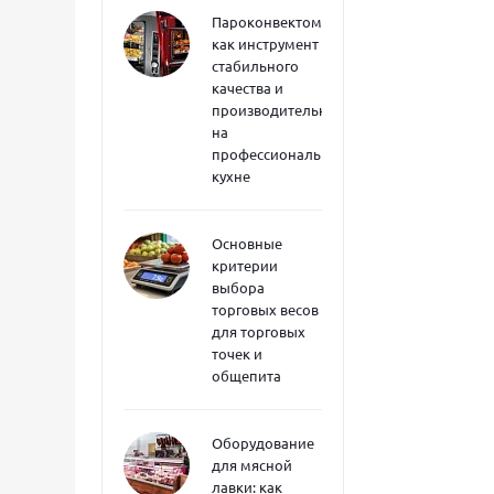
Пароконвектоматы
как инструмент
стабильного
качества и
производительности
на
профессиональной
кухне
Основные
критерии
выбора
торговых весов
для торговых
точек и
общепита
Оборудование
для мясной
лавки: как