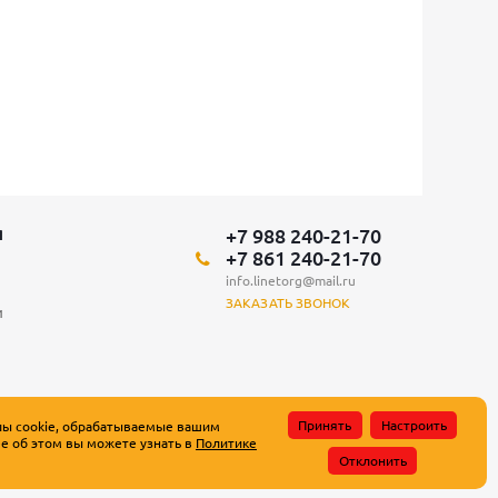
+7 988 240-21-70
Я
+7 861 240-21-70
info.linetorg@mail.ru
ЗАКАЗАТЬ ЗВОНОК
и
Принять
Настроить
лы cookie, обрабатываемые вашим
е об этом вы можете узнать в
Политике
атьи 437 Гражданского кодекса Российской Федерации.
Отклонить