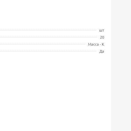
шт
20
Масса - К
Да