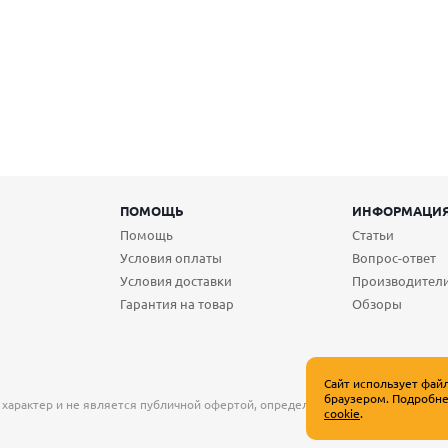
ПОМОЩЬ
ИНФОРМАЦИ
Помощь
Статьи
Условия оплаты
Вопрос-ответ
Условия доставки
Производител
Гарантия на товар
Обзоры
Сайт использует фай
браузером. Подробне
 характер и не является публичной офертой, определяемой положениями Ст
cookie
.